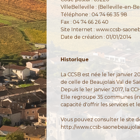
VilleBelleville : (Belleville-en-Be
Téléphone : 04 74 66 35 98
Fax : 04 74 66 26 40
Site Internet :
www.ccsb-saonebe
Date de création : 01/01/2014
Historique
La CCSB est née le 1er janvier
de celle de Beaujolais Val de S
Depuis le 1er janvier 2017, la C
Elle regroupe 35 communes (ini
capacité d'offrir les services et 
Vous pouvez consulter le site d
http://www.ccsb-saonebeaujolais