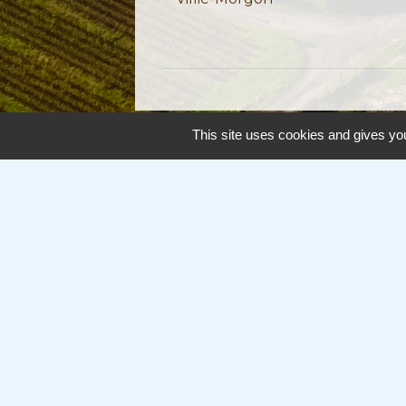
This site uses cookies and gives you
Accès directs
info
accessibility
Panneaupocket
Association
Contacts
Commune de Cercié