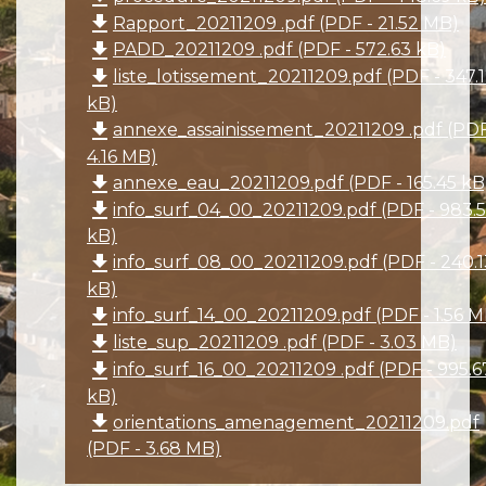
file_download
Rapport_20211209 .pdf (PDF - 21.52 MB)
file_download
PADD_20211209 .pdf (PDF - 572.63 kB)
file_download
liste_lotissement_20211209.pdf (PDF - 347.
kB)
file_download
annexe_assainissement_20211209 .pdf (PDF
4.16 MB)
file_download
annexe_eau_20211209.pdf (PDF - 165.45 kB
file_download
info_surf_04_00_20211209.pdf (PDF - 983.
kB)
file_download
info_surf_08_00_20211209.pdf (PDF - 240.1
kB)
file_download
info_surf_14_00_20211209.pdf (PDF - 1.56 M
file_download
liste_sup_20211209 .pdf (PDF - 3.03 MB)
file_download
info_surf_16_00_20211209 .pdf (PDF - 995.6
kB)
file_download
orientations_amenagement_20211209.pdf
(PDF - 3.68 MB)