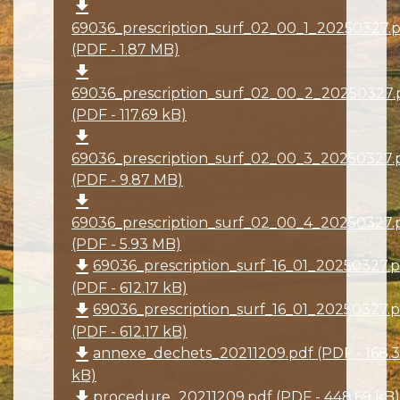
file_download
69036_prescription_surf_02_00_1_20250327.
(PDF - 1.87 MB)
file_download
69036_prescription_surf_02_00_2_20250327.
(PDF - 117.69 kB)
file_download
69036_prescription_surf_02_00_3_20250327.
(PDF - 9.87 MB)
file_download
69036_prescription_surf_02_00_4_20250327.
(PDF - 5.93 MB)
file_download
69036_prescription_surf_16_01_20250327.p
(PDF - 612.17 kB)
file_download
69036_prescription_surf_16_01_20250327.p
(PDF - 612.17 kB)
file_download
annexe_dechets_20211209.pdf (PDF - 168.
kB)
file_download
procedure_20211209.pdf (PDF - 448.69 kB)